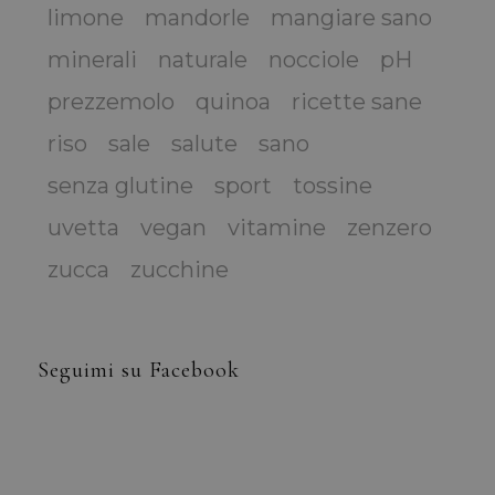
limone
mandorle
mangiare sano
minerali
naturale
nocciole
pH
prezzemolo
quinoa
ricette sane
riso
sale
salute
sano
senza glutine
sport
tossine
uvetta
vegan
vitamine
zenzero
zucca
zucchine
Seguimi su Facebook