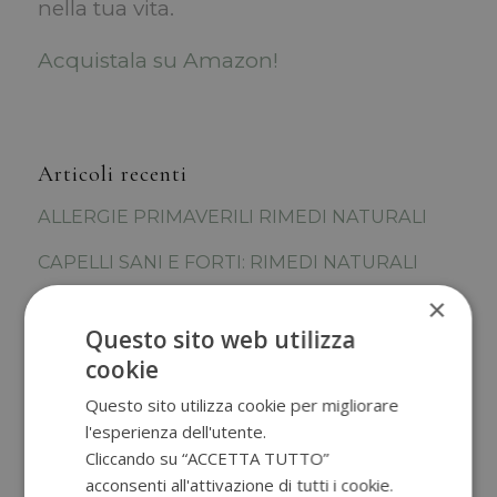
nella tua vita.
Acquistala su Amazon!
Articoli recenti
ALLERGIE PRIMAVERILI RIMEDI NATURALI
CAPELLI SANI E FORTI: RIMEDI NATURALI
×
VEDERE BENE DA LONTANO E DA VICINO A
QUALSIASI ETA’
Questo sito web utilizza
cookie
PREBIOTICI, PROBIOTICI E MICROBIOTA.
Questo sito utilizza cookie per migliorare
COME AIUTARE IL NOSTRO INTESTINO?
l'esperienza dell'utente.
CONSULENZA ONLINE O IN PRESENZA
Cliccando su “ACCETTA TUTTO”
acconsenti all'attivazione di tutti i cookie.