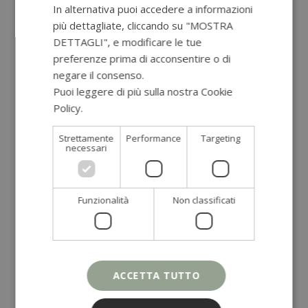
BRODO D’OSSI: SUPER FOOD PER IL NOSTRO
In alternativa puoi accedere a informazioni
INTESTINO
più dettagliate, cliccando su "MOSTRA
DETTAGLI", e modificare le tue
PERIMENOPAUSA: TRANSIZIONE VERSO LA
preferenze prima di acconsentire o di
MENOPAUSA
negare il consenso.
OMEGA 3 ED ECCESSO DI INFIAMMAZIONE
Puoi leggere di più sulla nostra Cookie
Policy.
Leggi di più
Strettamente
Performance
Targeting
necessari
Categorie
Alimentazione
(52)
Benessere
(26)
Funzionalità
Non classificati
Chef Fabio Moriconi
(10)
Colazione
(11)
consulenza naturopatica
(3)
Cura del corpo
(23)
ACCETTA TUTTO
Dolci e Snack
(42)
Estratti e Frullati
(2)