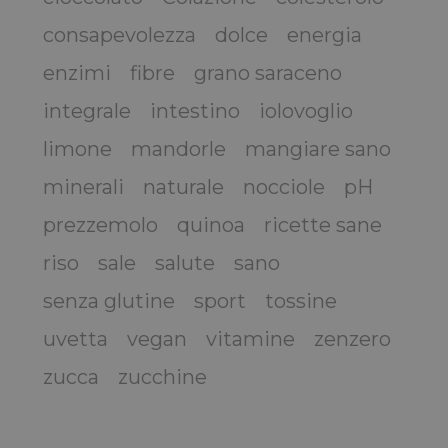
consapevolezza
dolce
energia
enzimi
fibre
grano saraceno
integrale
intestino
iolovoglio
limone
mandorle
mangiare sano
minerali
naturale
nocciole
pH
prezzemolo
quinoa
ricette sane
riso
sale
salute
sano
senza glutine
sport
tossine
uvetta
vegan
vitamine
zenzero
zucca
zucchine