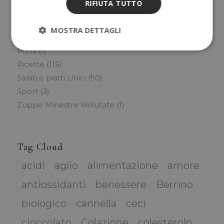
RIFIUTA TUTTO
Lifestyle
(14)
Olistica
(7)
MOSTRA DETTAGLI
Preparazioni Base
(1)
Primi
(1)
Ricette
(115)
Salati e piatti Unici
(50)
Sport
(3)
Zuppe Minestre Vellutate
(1)
Tag Cloud
acidi
aglio
alimentazione
amore
antiossidanti
benessere
Berrino
biologico
cannella
ceci
cioccolato
Colazione
colesterolo