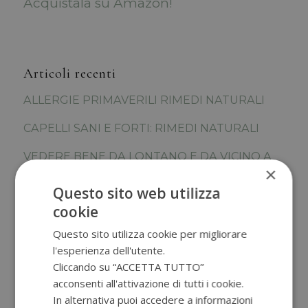
Acquistala su Amazon!
Articoli recenti
ALLERGIE PRIMAVERILI RIMEDI NATURALI
CAPELLI SANI E FORTI: RIMEDI NATURALI
VEDERE BENE DA LONTANO E DA VICINO A
×
QUALSIASI ETA’
Questo sito web utilizza
PREBIOTICI, PROBIOTICI E MICROBIOTA.
cookie
COME AIUTARE IL NOSTRO INTESTINO?
Questo sito utilizza cookie per migliorare
CONSULENZA ONLINE O IN PRESENZA
l'esperienza dell'utente.
Cliccando su “ACCETTA TUTTO”
BRODO D’OSSI: SUPER FOOD PER IL NOSTRO
acconsenti all'attivazione di tutti i cookie.
INTESTINO
In alternativa puoi accedere a informazioni