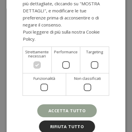
più dettagliate, cliccando su "MOSTRA
PERIMENOPAUSA: TRANSIZIONE VERSO LA
DETTAGLI", e modificare le tue
MENOPAUSA
preferenze prima di acconsentire o di
OMEGA 3 ED ECCESSO DI INFIAMMAZIONE
negare il consenso.
Puoi leggere di più sulla nostra Cookie
Policy.
Leggi di più
Categorie
Strettamente
Performance
Targeting
necessari
Alimentazione
(52)
Benessere
(26)
Chef Fabio Moriconi
(10)
Funzionalità
Non classificati
Colazione
(11)
consulenza naturopatica
(3)
Cura del corpo
(23)
Dolci e Snack
(42)
ACCETTA TUTTO
Estratti e Frullati
(2)
Lifestyle
(14)
RIFIUTA TUTTO
Olistica
(7)