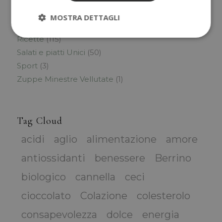
Preparazioni Base
(1)
MOSTRA DETTAGLI
Primi
(1)
Ricette
(115)
Salati e piatti Unici
(50)
Sport
(3)
Zuppe Minestre Vellutate
(1)
Tag Cloud
acidi
aglio
alimentazione
amore
antiossidanti
benessere
Berrino
biologico
cannella
ceci
cioccolato
Colazione
colesterolo
consapevolezza
dolce
energia