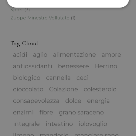
Salati e piatti Unici
(50)
Sport
(3)
Zuppe Minestre Vellutate
(1)
Tag Cloud
acidi
aglio
alimentazione
amore
antiossidanti
benessere
Berrino
biologico
cannella
ceci
cioccolato
Colazione
colesterolo
consapevolezza
dolce
energia
enzimi
fibre
grano saraceno
integrale
intestino
iolovoglio
limone
mandorle
mangiare sano