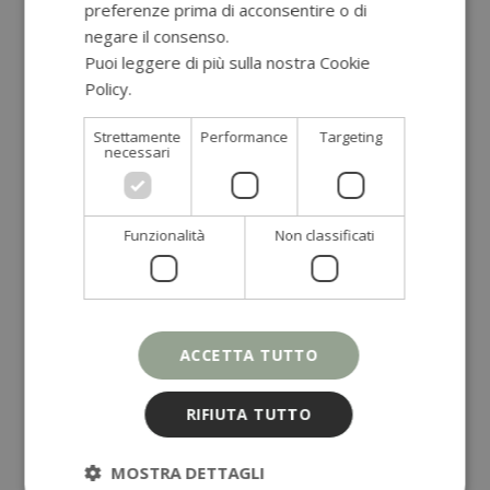
preferenze prima di acconsentire o di
negare il consenso.
Puoi leggere di più sulla nostra Cookie
Categorie
Policy.
Leggi di più
Alimentazione
(52)
Strettamente
Performance
Targeting
Benessere
(26)
necessari
Chef Fabio Moriconi
(10)
Colazione
(11)
consulenza naturopatica
(3)
Funzionalità
Non classificati
Cura del corpo
(23)
Dolci e Snack
(42)
Estratti e Frullati
(2)
Lifestyle
(14)
ACCETTA TUTTO
Olistica
(7)
Preparazioni Base
(1)
RIFIUTA TUTTO
Primi
(1)
Ricette
(115)
MOSTRA DETTAGLI