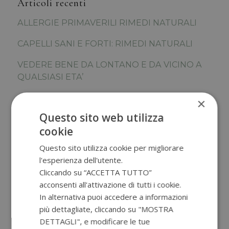
Articoli recenti
ALLERGIE PRIMAVERILI RIMEDI NATURALI
CAPELLI SANI E FORTI: RIMEDI NATURALI
VEDERE BENE DA LONTANO E DA VICINO A
QUALSIASI ETA’
PREBIOTICI, PROBIOTICI E MICROBIOTA.
×
COME AIUTARE IL NOSTRO INTESTINO?
Questo sito web utilizza
cookie
CONSULENZA ONLINE O IN PRESENZA
Questo sito utilizza cookie per migliorare
BRODO D’OSSI: SUPER FOOD PER IL NOSTRO
l'esperienza dell'utente.
INTESTINO
Cliccando su “ACCETTA TUTTO”
acconsenti all'attivazione di tutti i cookie.
PERIMENOPAUSA: TRANSIZIONE VERSO LA
In alternativa puoi accedere a informazioni
MENOPAUSA
più dettagliate, cliccando su "MOSTRA
OMEGA 3 ED ECCESSO DI INFIAMMAZIONE
DETTAGLI", e modificare le tue