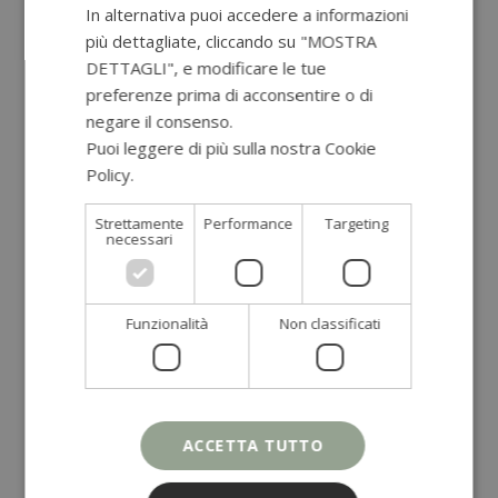
BRODO D’OSSI: SUPER FOOD PER IL NOSTRO
In alternativa puoi accedere a informazioni
INTESTINO
più dettagliate, cliccando su "MOSTRA
DETTAGLI", e modificare le tue
PERIMENOPAUSA: TRANSIZIONE VERSO LA
preferenze prima di acconsentire o di
MENOPAUSA
negare il consenso.
OMEGA 3 ED ECCESSO DI INFIAMMAZIONE
Puoi leggere di più sulla nostra Cookie
Policy.
Leggi di più
Strettamente
Performance
Targeting
necessari
Categorie
Alimentazione
(52)
Benessere
(26)
Funzionalità
Non classificati
Chef Fabio Moriconi
(10)
Colazione
(11)
consulenza naturopatica
(3)
Cura del corpo
(23)
ACCETTA TUTTO
Dolci e Snack
(42)
Estratti e Frullati
(2)