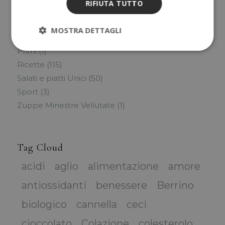
RIFIUTA TUTTO
Lifestyle
(14)
Olistica
(7)
MOSTRA DETTAGLI
Preparazioni Base
(1)
Primi
(1)
Ricette
(115)
Salati e piatti Unici
(50)
Sport
(3)
Zuppe Minestre Vellutate
(1)
Tag Cloud
acidi
aglio
alimentazione
amore
antiossidanti
benessere
Berrino
biologico
cannella
ceci
cioccolato
Colazione
colesterolo