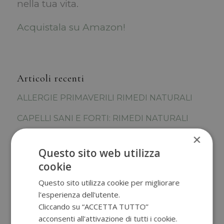
nella tua vita.
Acquistala su Amazon!
Articoli recenti
ALLERGIE PRIMAVERILI RIMEDI NATURALI
CAPELLI SANI E FORTI: RIMEDI NATURALI
×
VEDERE BENE DA LONTANO E DA VICINO A
QUALSIASI ETA’
Questo sito web utilizza
cookie
PREBIOTICI, PROBIOTICI E MICROBIOTA.
Questo sito utilizza cookie per migliorare
COME AIUTARE IL NOSTRO INTESTINO?
l'esperienza dell'utente.
CONSULENZA ONLINE O IN PRESENZA
Cliccando su “ACCETTA TUTTO”
acconsenti all'attivazione di tutti i cookie.