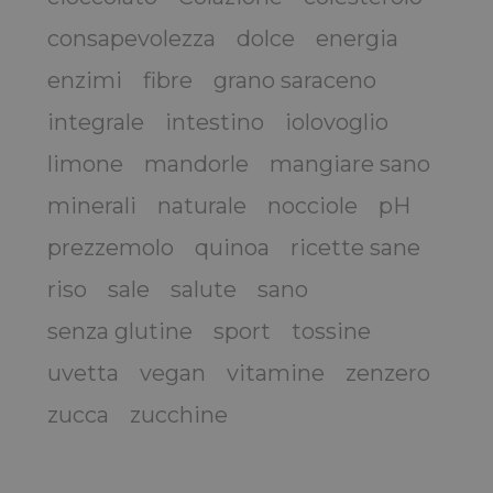
consapevolezza
dolce
energia
enzimi
fibre
grano saraceno
integrale
intestino
iolovoglio
limone
mandorle
mangiare sano
minerali
naturale
nocciole
pH
prezzemolo
quinoa
ricette sane
riso
sale
salute
sano
senza glutine
sport
tossine
uvetta
vegan
vitamine
zenzero
zucca
zucchine