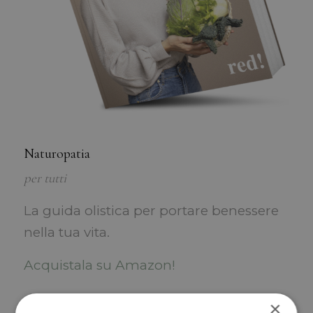
Naturopatia
per tutti
La guida olistica per portare benessere
nella tua vita.
Acquistala su Amazon!
×