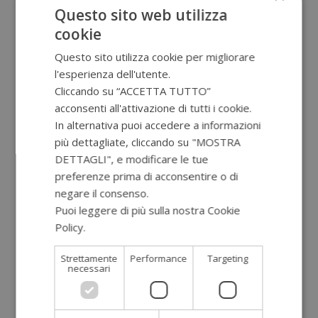
Questo sito web utilizza
Articoli recenti
cookie
ALLERGIE PRIMAVERILI RIMEDI NATURALI
Questo sito utilizza cookie per migliorare
l'esperienza dell'utente.
CAPELLI SANI E FORTI: RIMEDI NATURALI
Cliccando su “ACCETTA TUTTO”
acconsenti all'attivazione di tutti i cookie.
VEDERE BENE DA LONTANO E DA VICINO A
In alternativa puoi accedere a informazioni
QUALSIASI ETA’
più dettagliate, cliccando su "MOSTRA
PREBIOTICI, PROBIOTICI E MICROBIOTA.
DETTAGLI", e modificare le tue
COME AIUTARE IL NOSTRO INTESTINO?
preferenze prima di acconsentire o di
negare il consenso.
CONSULENZA ONLINE O IN PRESENZA
Puoi leggere di più sulla nostra Cookie
Policy.
Leggi di più
BRODO D’OSSI: SUPER FOOD PER IL NOSTRO
INTESTINO
Strettamente
Performance
Targeting
necessari
PERIMENOPAUSA: TRANSIZIONE VERSO LA
MENOPAUSA