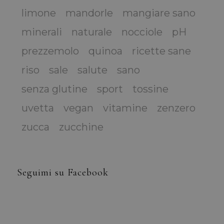
limone
mandorle
mangiare sano
minerali
naturale
nocciole
pH
prezzemolo
quinoa
ricette sane
riso
sale
salute
sano
senza glutine
sport
tossine
uvetta
vegan
vitamine
zenzero
zucca
zucchine
Seguimi su Facebook