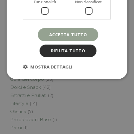
Funzionalità
Non classificati
OMEGA 3 ED ECCESSO DI INFIAMMAZIONE
Categorie
ACCETTA TUTTO
Alimentazione
(52)
Benessere
(26)
RIFIUTA TUTTO
Chef Fabio Moriconi
(10)
Colazione
(11)
MOSTRA DETTAGLI
consulenza naturopatica
(3)
Cura del corpo
(23)
Dolci e Snack
(42)
Estratti e Frullati
(2)
Lifestyle
(14)
Olistica
(7)
Preparazioni Base
(1)
Primi
(1)